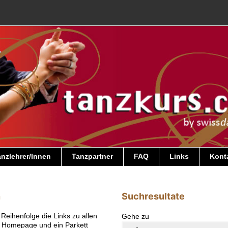
nzlehrer/Innen
Tanzpartner
FAQ
Links
Kont
n
Suchresultate
 Reihenfolge die Links zu allen
Gehe zu
e Homepage und ein Parkett