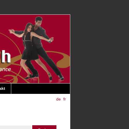
akt
de
fr